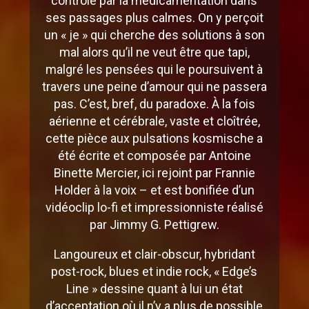
contrôle par la médicamentation dans
ses passages plus calmes. On y perçoit
un « je » qui cherche des solutions à son
mal alors qu’il ne veut être que tapi,
malgré les pensées qui le poursuivent à
travers une peine d’amour qui ne passera
pas. C’est, bref, du paradoxe. À la fois
aérienne et cérébrale, vaste et cloîtrée,
cette pièce aux pulsations kosmische a
été écrite et composée par Antoine
Binette Mercier, ici rejoint par Frannie
Holder à la voix – et est bonifiée d’un
vidéoclip lo-fi et impressionniste réalisé
par Jimmy G. Pettigrew.
Langoureux et clair-obscur, hybridant
post-rock, blues et indie rock, « Edge’s
Line » dessine quant à lui un état
d’acceptation où il n’y a plus de possible